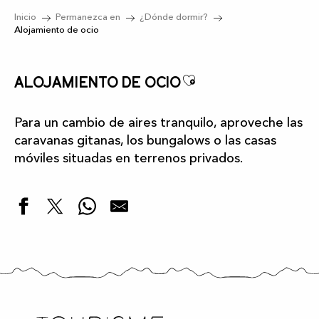
Inicio
Permanezca en
¿Dónde dormir?
Alojamiento de ocio
Ajouter aux fa
Alojamiento de ocio
Para un cambio de aires tranquilo, aproveche las
caravanas gitanas, los bungalows o las casas
móviles situadas en terrenos privados.
Couly - Chalé
Laouzy - Chaletes
Pimpante Roulotte Circus - Caravana
"Pyrénéen" Chalé en la granja de Cosméane
Achillée Chalé