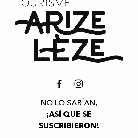
Casa móvil de Castel Pouzouilh
Lis - Chalé
Iris Chalé
Bleu Azur Chalé
Gentiane Chalé
"Ariégeois" Chalé, en la granja Cosmeane
"Estive" Chalé en la granja Cosméane
NO LO SABÍAN,
¡ASÍ QUE SE
SUSCRIBIERON!