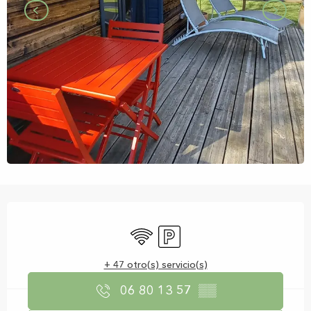
Horarios y datos de contacto
Wifi
Aparcamiento
+ 47 otro(s) servicio(s)
06 80 13 57
▒▒