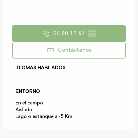
06 80 13 57
▒▒
Contáctenos
Idiomas hablados
Idiomas hablados
Entorno
Entorno
En el campo
Aislado
Lago o estanque a -5 Km