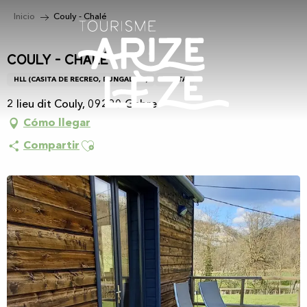
Aller
Inicio
Couly - Chalé
au
contenu
principal
Couly - Chalé
HLL (CASITA DE RECREO, BUNGALOW)
CASITA
2 lieu dit Couly, 09290 Gabre
Cómo llegar
Ajouter aux favoris
Compartir