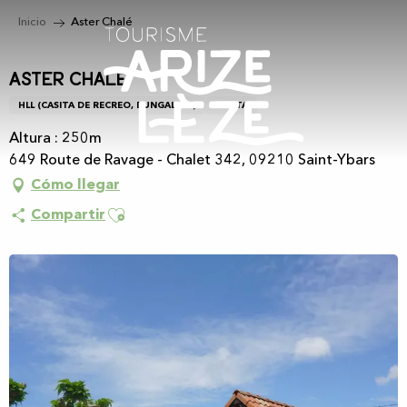
Aller
Inicio
Aster Chalé
au
contenu
principal
Aster Chalé
HLL (CASITA DE RECREO, BUNGALOW)
CASITA
Altura : 250m
649 Route de Ravage - Chalet 342, 09210 Saint-Ybars
Cómo llegar
Ajouter aux favoris
Compartir