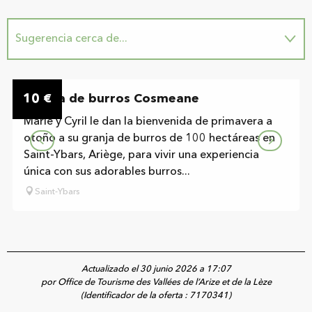
Sugerencia cerca de...
In situ
10
Granja de burros Cosmeane
€
Marie y Cyril le dan la bienvenida de primavera a
otoño a su granja de burros de 100 hectáreas en
Saint-Ybars, Ariège, para vivir una experiencia
única con sus adorables burros...
Saint-Ybars
Actualizado el 30 junio 2026 a 17:07
por Office de Tourisme des Vallées de l’Arize et de la Lèze
(Identificador de la oferta :
7170341
)