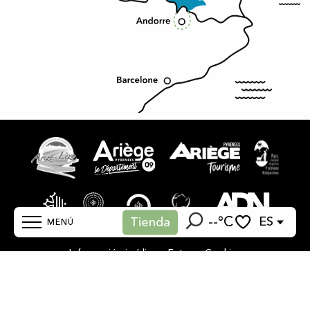
--°C
ES
Tienda
MENÚ
Buscar
Voir les favoris
-
-
Información jurídica
Fotos
Cookies
Inicio