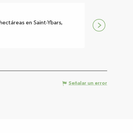
Du lac à la ba
hectáreas en Saint-Ybars,
Saint-Ybars
Señalar un error