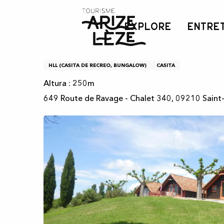
Aller
Inicio
Lis - Chalé
au
EXPLORE
ENTRE
contenu
principal
Lis - Chalé
HLL (CASITA DE RECREO, BUNGALOW)
CASITA
Altura : 250m
649 Route de Ravage - Chalet 340, 09210 Saint