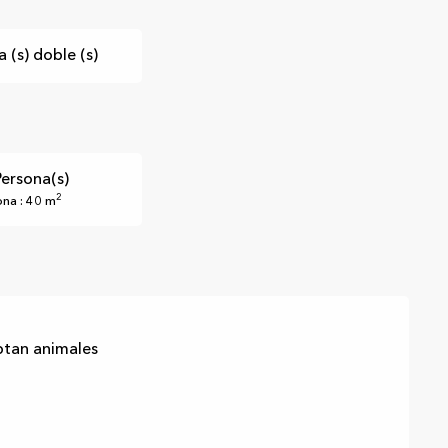
 (s) doble (s)
Persona(s)
2
na : 40 m
ptan animales