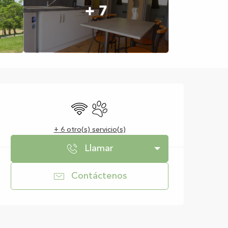
+ 7
Horarios y datos d
Wifi
Se aceptan animales
+ 6 otro(s) servicio(s)
Llamar
Contáctenos