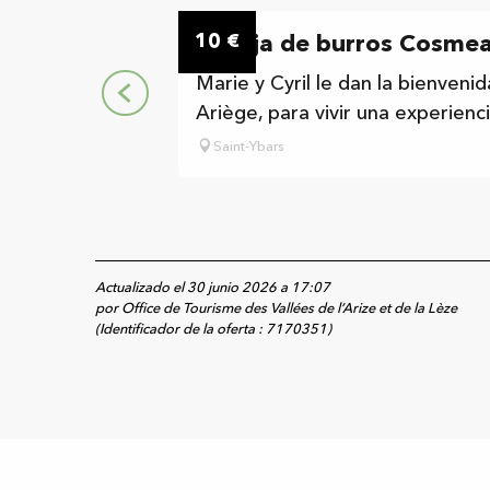
10
€
Granja de burros Cosme
Marie y Cyril le dan la bienven
Ariège, para vivir una experienci
Saint-Ybars
Actualizado el 30 junio 2026 a 17:07
por Office de Tourisme des Vallées de l’Arize et de la Lèze
(Identificador de la oferta :
7170351
)