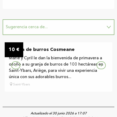
Sugerencia cerca de...
In situ
10
Granja de burros Cosmeane
€
Marie y Cyril le dan la bienvenida de primavera a
otoño a su granja de burros de 100 hectáreas en
Saint-Ybars, Ariège, para vivir una experiencia
única con sus adorables burros...
Saint-Ybars
Actualizado el 30 junio 2026 a 17:07