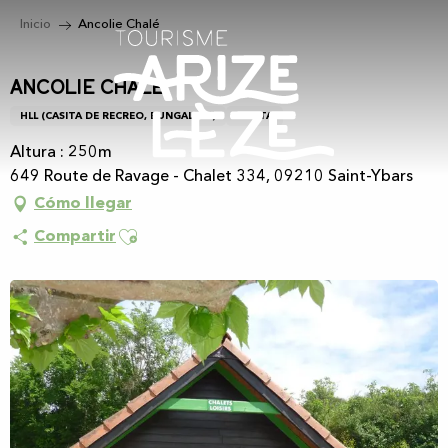
Aller
Inicio
Ancolie Chalé
au
contenu
principal
Ancolie Chalé
HLL (CASITA DE RECREO, BUNGALOW)
CASITA
Altura : 250m
649 Route de Ravage - Chalet 334, 09210 Saint-Ybars
Cómo llegar
Ajouter aux favoris
Compartir