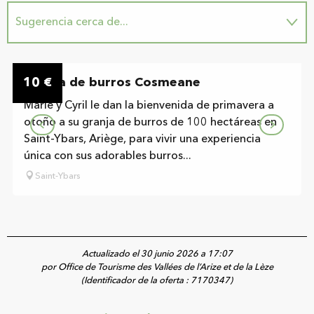
Sugerencia cerca de...
In situ
10
Granja de burros Cosmeane
€
Marie y Cyril le dan la bienvenida de primavera a
otoño a su granja de burros de 100 hectáreas en
Saint-Ybars, Ariège, para vivir una experiencia
única con sus adorables burros...
Saint-Ybars
Actualizado el 30 junio 2026 a 17:07
por Office de Tourisme des Vallées de l’Arize et de la Lèze
(Identificador de la oferta :
7170347
)