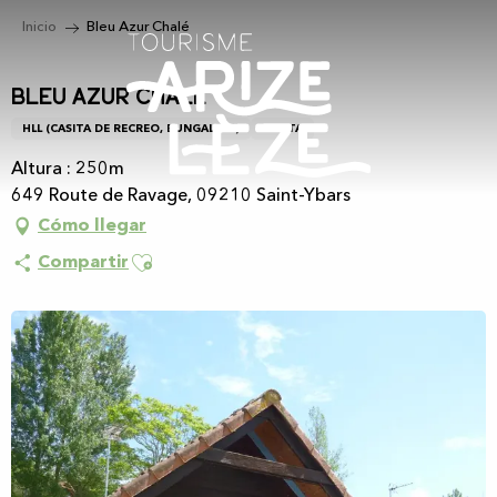
Aller
Inicio
Bleu Azur Chalé
au
contenu
principal
Bleu Azur Chalé
HLL (CASITA DE RECREO, BUNGALOW)
CASITA
Altura : 250m
649 Route de Ravage, 09210 Saint-Ybars
Cómo llegar
Ajouter aux favoris
Compartir