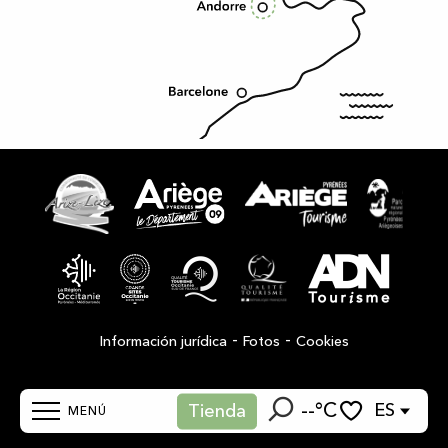
-
-
Información jurídica
Fotos
Cookies
--°C
ES
Tienda
MENÚ
Buscar
Voir les favoris