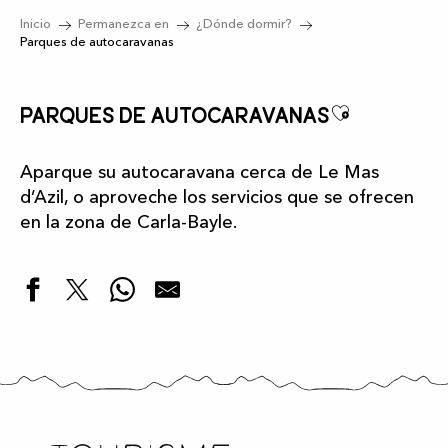
Inicio
Permanezca en
¿Dónde dormir?
Parques de autocaravanas
Ajouter 
Parques de autocaravanas
Aparque su autocaravana cerca de Le Mas
d’Azil, o aproveche los servicios que se ofrecen
en la zona de Carla-Bayle.
Les Eychecadous - Camping
Le Petit Pyrénéen - Cámping
Le Bourdieu Cámping
"Vergers de Sésame" - Camping en la granja
Stationnement Camping-Cars