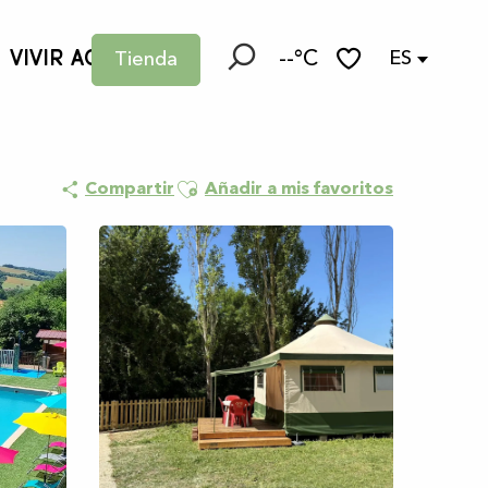
VIVIR AQUÍ
--°C
ES
Tienda
Buscar
Voir les favoris
Ajouter aux favoris
Compartir
Añadir a mis favoritos