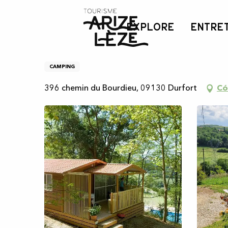
Aller
Inicio
Le Bourdieu Cámping
au
EXPLORE
ENTRE
contenu
principal
Le Bourdieu Cámping
CAMPING
396 chemin du Bourdieu, 09130 Durfort
Có