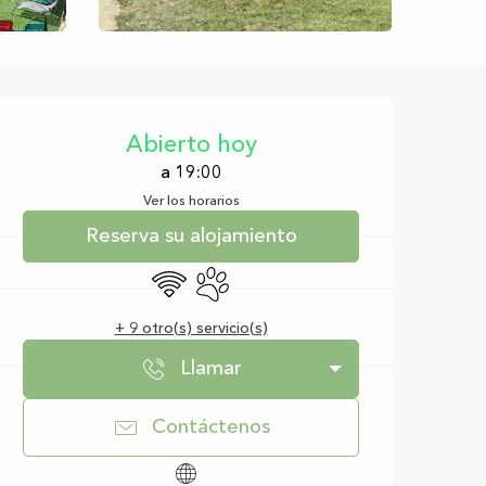
Horarios y datos d
Abierto hoy
a 19:00
Ver los horarios
Reserva su alojamiento
Wifi
Se aceptan animales
+ 9 otro(s) servicio(s)
Llamar
Contáctenos