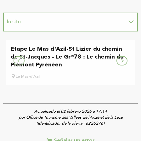
In situ
Sugerencia cerca de...
Etape Le Mas d'Azil-St Lizier du chemin
de St-Jacques - Le Gr®78 : Le chemin du
Piémont Pyrénéen
Le Mas-d'Azil
Actualizado el 02 febrero 2026 a 17:14
por Office de Tourisme des Vallées de l’Arize et de la Lèze
(Identificador de la oferta :
6226276
)
Señalar un error