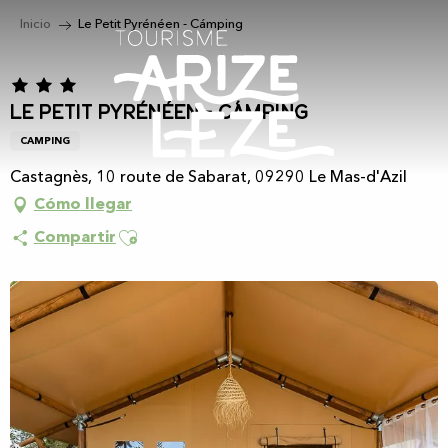
Aller
Inicio
Le Petit Pyrénéen - Cámping
au
contenu
principal
Le Petit Pyrénéen - Cámping
CAMPING
Castagnès, 10 route de Sabarat, 09290 Le Mas-d'Azil
Cómo llegar
Ajouter aux favoris
Compartir