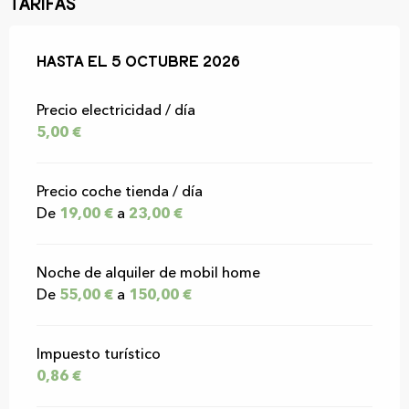
Tarifas
Desde
Hasta el
18 abril 2026
5 octubre 2026
hasta
5 octubre 2026
Precio electricidad / día
5,00 €
Precio coche tienda / día
De
19,00 €
a
23,00 €
Noche de alquiler de mobil home
De
55,00 €
a
150,00 €
Impuesto turístico
0,86 €