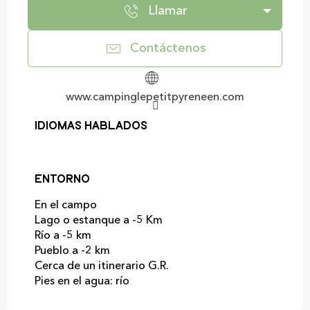
Llamar
Contáctenos
www.campinglepetitpyreneen.com
Idiomas hablados
Idiomas hablados
Entorno
Entorno
En el campo
Lago o estanque a -5 Km
Río a -5 km
Pueblo a -2 km
Cerca de un itinerario G.R.
Pies en el agua: río