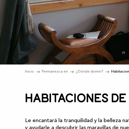
Inicio
Permanezca en
¿Dónde dormir?
Habitacio
Habitaciones de
Le encantará la tranquilidad y la belleza 
y ayudarle a descubrir las maravillas de nu