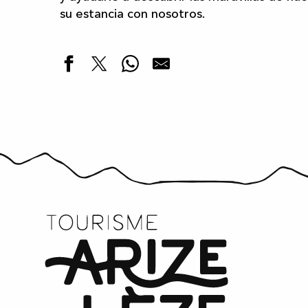
su estancia con nosotros.
Source Nature - Casa y desayuno
Alojamiento y desayuno "Chez Céline y Philippe"
Alojamiento et desayuno "Les Moulis
L&L Retraite et Silence - Casa de huéspedes
Cama y desayuno Ferme Beauregard Les Pyrénées
Casa rural - La casa de Lézat
Alojamiento y desayuno "La maison de Roufiac"