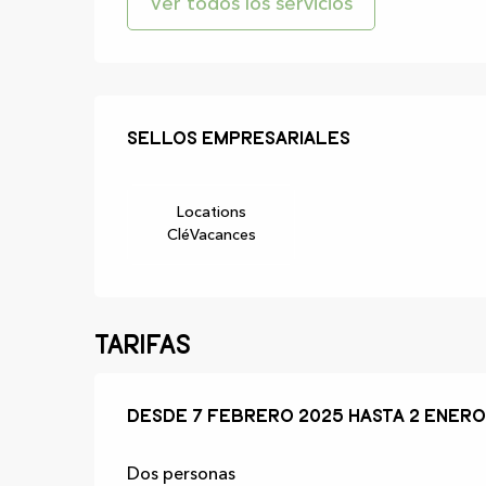
Ver todos los servicios
Oferta de prest
Sellos empresariales
Sellos empresariales
Locations
CléVacances
Tarifas
Desde
Desde
7 febrero 2025
7 febrero 2025
hasta
hasta
2 enero
2 enero
Dos personas