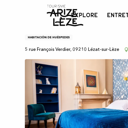
Aller
Inicio
Casa rural - La casa de Lézat
au
EXPLORE
ENTRE
contenu
principal
Casa rural - La casa de 
HABITACIÓN DE HUÉSPEDES
5 rue François Verdier, 09210 Lézat-sur-Lèze