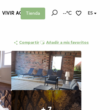
VIVIR AQUÍ
--°C
ES
Tienda
Buscar
Voir les favoris
Ajouter aux favoris
Compartir
Añadir a mis favoritos
+ 7