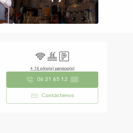
Horarios y datos d
Wifi
Piscina
Aparcamiento
+ 16 otro(s) servicio(s)
06 21 65 12
▒▒
Contáctenos