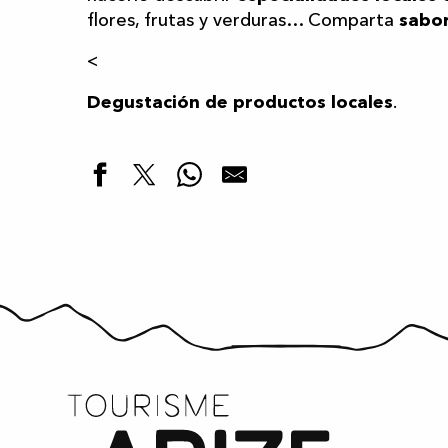
flores, frutas y verduras… Comparta
sabor
<
Degustación de productos locales
.
Mes Petites Douceurs - Chocolates y galletas.
Ferme de Cotylédon
Barbafruits
Ferme de Portecluse
Charcuteries d'Occitanie
Les Tindoulets de la Figo
La Porteuse d'eau
Tienda de productos locales Localim
La ferme de Taux
Ferme de Castel Pouzouilh