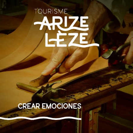
Aller
au
contenu
principal
Crear emociones