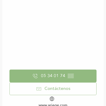
05 34 01 74
▒▒
Contáctenos
www.ariege.com