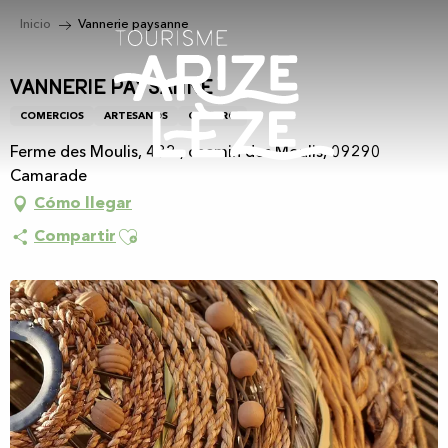
Aller
Inicio
Vannerie paysanne
au
contenu
principal
Vannerie paysanne
COMERCIOS
ARTESANOS
CESTERO
Ferme des Moulis, 432 , chemin des Moulis, 09290
Camarade
Cómo llegar
Ajouter aux favoris
Compartir