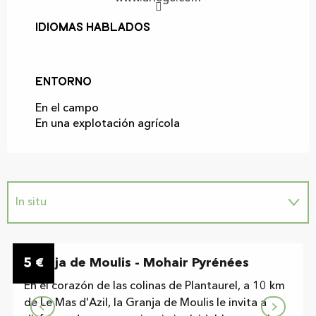
Idiomas hablados
Idiomas hablados
Entorno
Entorno
En el campo
En una explotación agrícola
In situ
5
Granja de Moulis - Mohair Pyrénées
€
En el corazón de las colinas de Plantaurel, a 10 km
de Le Mas d'Azil, la Granja de Moulis le invita a