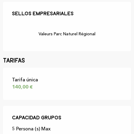
Oferta de prestaciones
Sellos empresariales
Sellos empresariales
Valeurs Parc Naturel Régional
Tarifas
Tarifas 2026
Tarifa única
140,00 €
Capacidad grupos
Capacidad grupos
5 Persona (s) Max