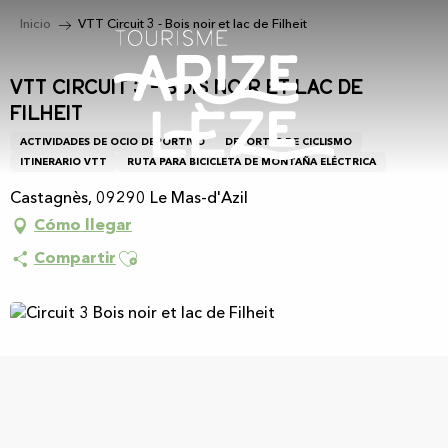
Aller
Inicio
VTT Circuit 3 - Bois noir et lac de Filheit
au
contenu
principal
VTT Circuit 3 - Bois noir et lac de
Filheit
ACTIVIDADES DE OCIO DEPORTIVO
DEPORTES DE CICLISMO
ITINERARIO VTT
RUTA PARA BICICLETA DE MONTAÑA ELÉCTRICA
Castagnès, 09290 Le Mas-d'Azil
Cómo llegar
Ajouter aux favoris
Compartir