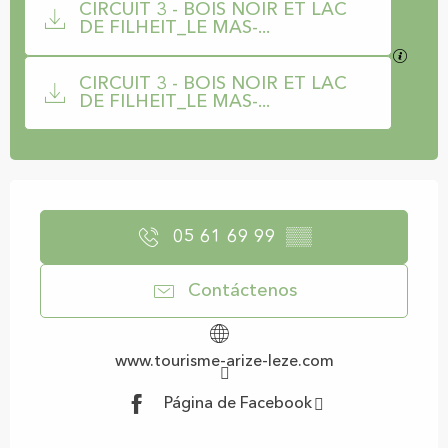
CIRCUIT 3 - BOIS NOIR ET LAC
DE FILHEIT_LE MAS-...
Los ar
CIRCUIT 3 - BOIS NOIR ET LAC
DE FILHEIT_LE MAS-...
Horarios y datos de contacto
05 61 69 99
▒▒
Contáctenos
www.tourisme-arize-leze.com
Página de Facebook