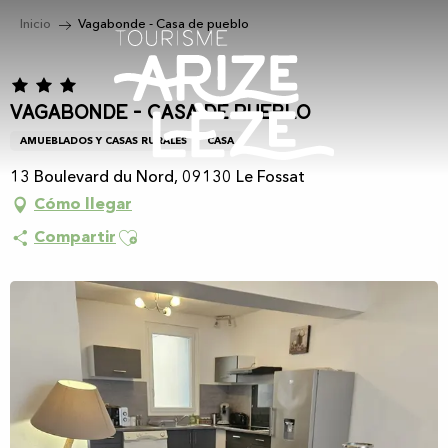
Aller
Inicio
Vagabonde - Casa de pueblo
au
contenu
principal
Vagabonde - Casa de pueblo
AMUEBLADOS Y CASAS RURALES
CASA
13 Boulevard du Nord, 09130 Le Fossat
Cómo llegar
Ajouter aux favoris
Compartir