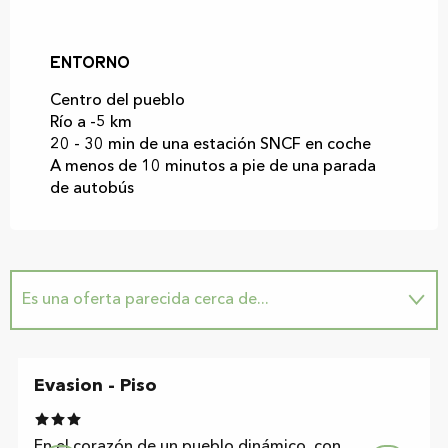
Entorno
Entorno
Centro del pueblo
Río a -5 km
20 - 30 min de una estación SNCF en coche
A menos de 10 minutos a pie de una parada
de autobús
Es una oferta parecida cerca de...
Sugerencia cerca de...
Evasion - Piso
En el corazón de un pueblo dinámico, con