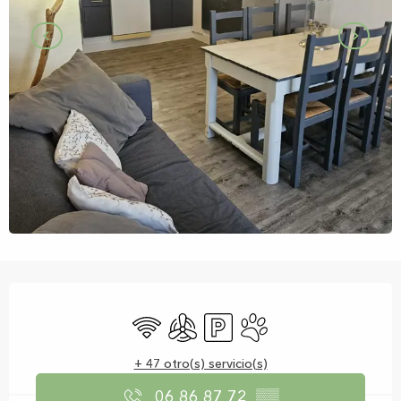
Horarios y datos de contacto
Wifi
Aire Acondicionado
Aparcamiento
Se aceptan animales
+ 47 otro(s) servicio(s)
06 86 87 72
▒▒