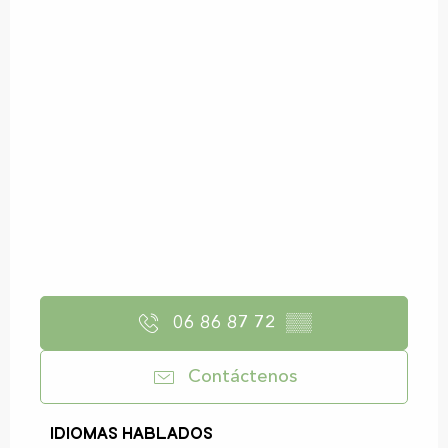
06 86 87 72
▒▒
Contáctenos
Idiomas hablados
Idiomas hablados