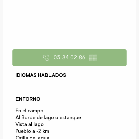
05 34 02 86
▒▒
Idiomas hablados
Idiomas hablados
Entorno
Entorno
En el campo
Al Borde de lago o estanque
Vista al lago
Pueblo a -2 km
Orilla del agua