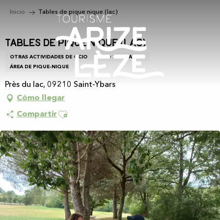
Aller
Inicio
Tables de pique nique (lac)
au
contenu
principal
Tables de pique nique (lac)
OTRAS ACTIVIDADES DE OCIO
OCIO RECREATIVO
ÁREA DE PIQUE-NIQUE
Près du lac, 09210 Saint-Ybars
Cómo llegar
Ajouter aux favoris
Compartir