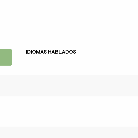
Idiomas hablados
Idiomas hablados