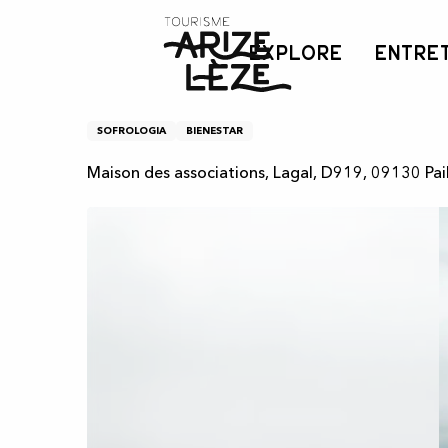
Aller
Inicio
Sophrologie
au
EXPLORE
ENTRE
contenu
principal
Sophrologie
SOFROLOGIA
BIENESTAR
Maison des associations, Lagal, D919, 09130 Pai