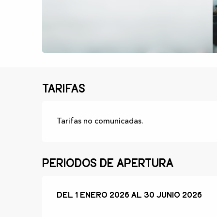
Tarifas
Tarifas no comunicadas.
Periodos de apertura
Del
Del
1 enero 2026
1 enero 2026
al
al
30 junio 2026
30 junio 2026