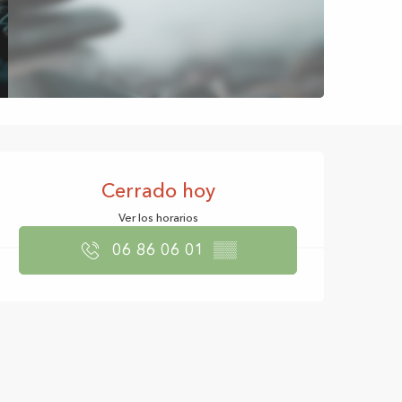
Horarios y datos d
Cerrado hoy
Ver los horarios
06 86 06 01
▒▒