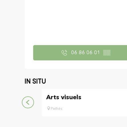
06 86 06 01
▒▒
In situ
Arts visuels
Pailhès