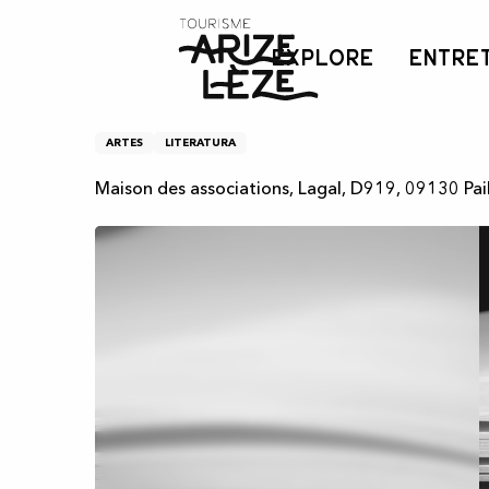
Aller
Inicio
Soirée poésie
au
EXPLORE
ENTRE
contenu
principal
Soirée poésie
ARTES
LITERATURA
Maison des associations, Lagal, D919, 09130 Pai