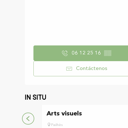
06 12 25 16
▒▒
Contáctenos
In situ
Arts visuels
Pailhès