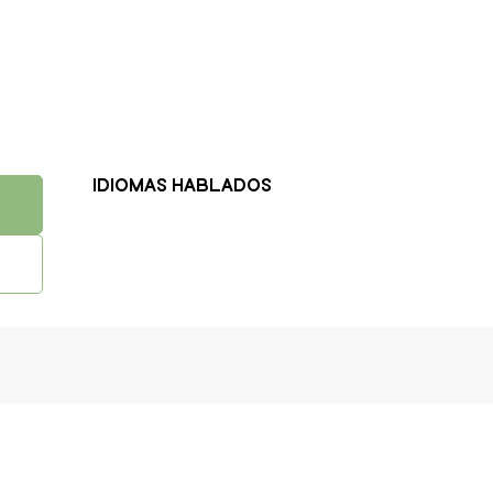
Idiomas hablados
Idiomas hablados