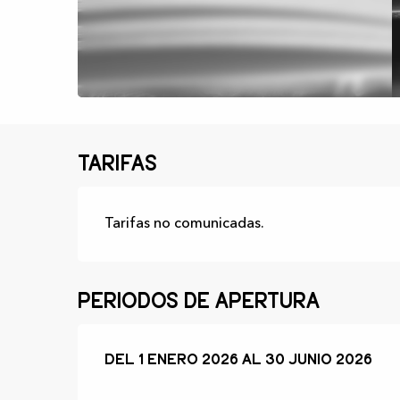
Tarifas
Tarifas no comunicadas.
Periodos de apertura
Del
Del
1 enero 2026
1 enero 2026
al
al
30 junio 2026
30 junio 2026