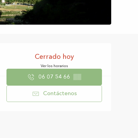
Horarios y datos d
Cerrado hoy
Ver los horarios
06 07 54 66
▒▒
Contáctenos