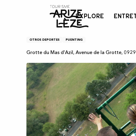
Aller
Inicio
Saut à l'élastique depuis la Grotte du Mas d'Azil
au
EXPLORE
ENTRE
contenu
principal
Saut à l'élastique depui
OTROS DEPORTES
PUENTING
Grotte du Mas d'Azil, Avenue de la Grotte, 0929