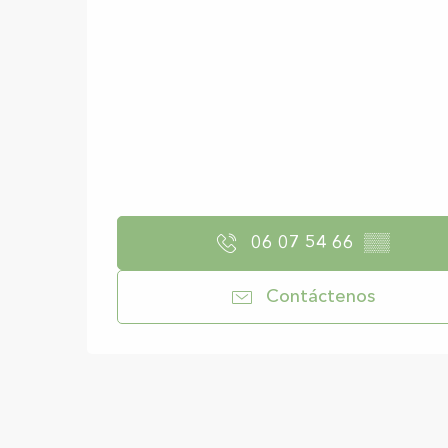
06 07 54 66
▒▒
Contáctenos