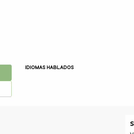
Idiomas hablados
Idiomas hablados
S