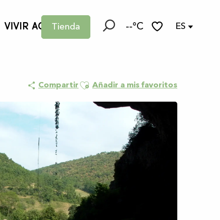
VIVIR AQUÍ
--°C
ES
Tienda
Buscar
Voir les favoris
Ajouter aux favoris
Compartir
Añadir a mis favoritos