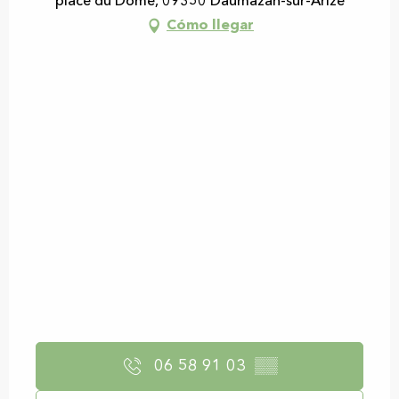
place du Dôme, 09350 Daumazan-sur-Arize
Cómo llegar
06 58 91 03
▒▒