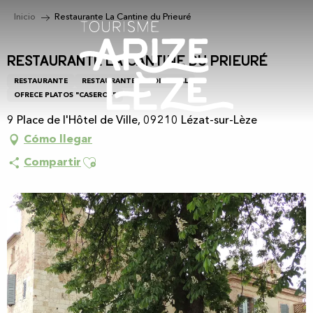
Aller
Inicio
Restaurante La Cantine du Prieuré
au
contenu
principal
Restaurante La Cantine du Prieuré
RESTAURANTE
RESTAURANTE TRADICIONAL
OFRECE PLATOS "CASEROS"
9 Place de l'Hôtel de Ville, 09210 Lézat-sur-Lèze
Cómo llegar
Ajouter aux favoris
Compartir