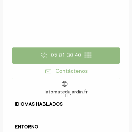
05 81 30 40
▒▒
Contáctenos
latomatedujardin.fr
Idiomas hablados
Idiomas hablados
Entorno
Entorno