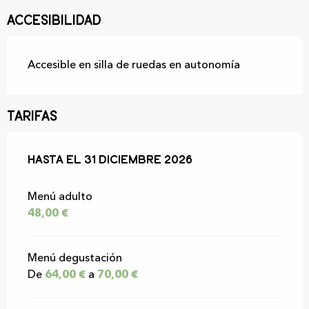
Accesibilidad
Accesible en silla de ruedas en autonomía
Tarifas
Desde
Hasta el
1 mayo 2026
31 diciembre 2026
hasta
31 diciembre 2026
Menú adulto
48,00 €
Menú degustación
De
64,00 €
a
70,00 €