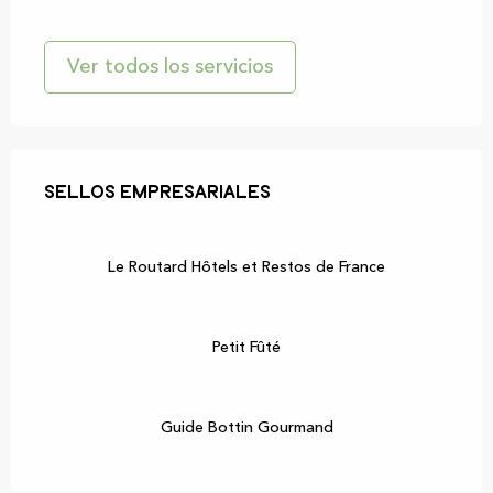
Ver todos los servicios
Oferta de prestaciones
Sellos empresariales
Sellos empresariales
Le Routard Hôtels et Restos de France
Petit Fûté
Guide Bottin Gourmand