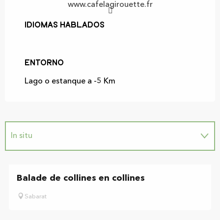
www.cafelagirouette.fr
Idiomas hablados
Idiomas hablados
Entorno
Entorno
Lago o estanque a -5 Km
In situ
Balade de collines en collines
Sabarat