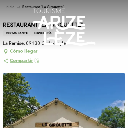
Aller
Inicio
Restaurant "La Girouette"
au
contenu
principal
Restaurant "La Girouette"
RESTAURANTE
CERVECERÍA
La Remise, 09130 Carla-Bayle
Cómo llegar
Ajouter aux favoris
Compartir