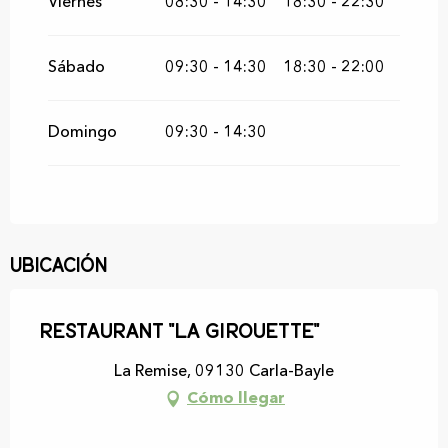
Viernes
08:30 - 14:30
18:30 - 22:30
Del
26 octubre 2026
al
19 diciembre
2026
Sábado
09:30 - 14:30
18:30 - 22:00
Del
20 diciembre 2026
al
24 diciembre
2026
Del
26 diciembre 2026
al
31 diciembre
Domingo
09:30 - 14:30
2026
Del
2 enero 2027
al
4 enero 2027
Ubicación
Restaurant "La Girouette"
La Remise, 09130 Carla-Bayle
Cómo llegar