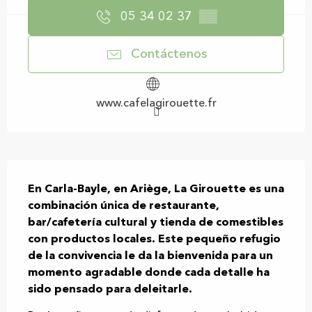
05 34 02 37
▒▒
Contáctenos
www.cafelagirouette.fr
Descripción
En Carla-Bayle, en Ariège, La Girouette es una 
combinación única de restaurante, 
bar/cafetería cultural y tienda de comestibles 
con productos locales. Este pequeño refugio 
de la convivencia le da la bienvenida para un 
momento agradable donde cada detalle ha 
sido pensado para deleitarle.