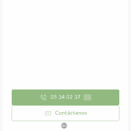
05 34 02 37
▒▒
Contáctenos