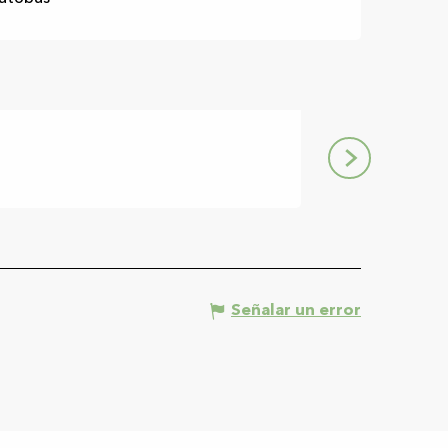
Création ch
Le Fossat
Señalar un error