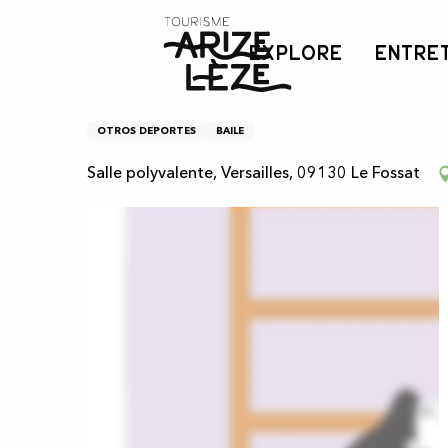
Aller
Inicio
Renforcement musculaire
au
EXPLORE
ENTRE
contenu
principal
Renforcement musculai
OTROS DEPORTES
BAILE
Salle polyvalente, Versailles, 09130 Le Fossat