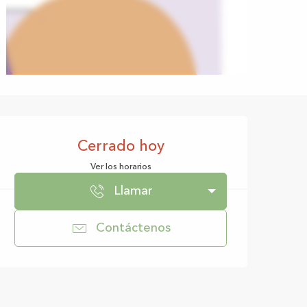
Horarios y datos d
Cerrado hoy
Ver los horarios
Llamar
Contáctenos