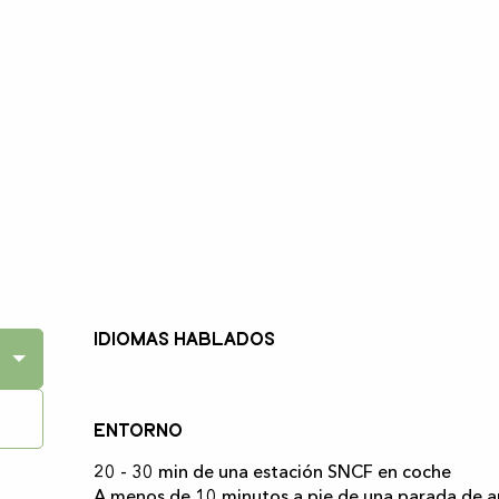
Idiomas hablados
Idiomas hablados
Entorno
Entorno
20 - 30 min de una estación SNCF en coche
A menos de 10 minutos a pie de una parada de 