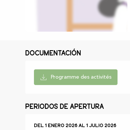
Documentación
Programme des activités
Periodos de apertura
Del
Del
1 enero 2026
1 enero 2026
al
al
1 julio 2026
1 julio 2026