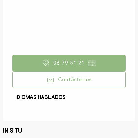
06 79 51 21
▒▒
Contáctenos
Idiomas hablados
Idiomas hablados
In situ