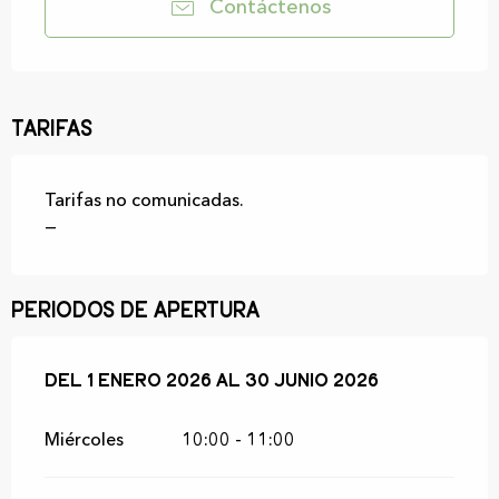
Contáctenos
Tarifas
Tarifas no comunicadas.
—
Periodos de apertura
Del
Del
1 enero 2026
1 enero 2026
al
al
30 junio 2026
30 junio 2026
Miércoles
10:00 - 11:00