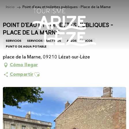
Aller
Inicio
Point d'eau et toilettes publiques - Place de la Marne
au
contenu
principal
Point d'eau et toilettes publiques -
Place de la Marne
SERVICIOS
SERVICIOS PRÁCTICOS
ASEOS PÚBLICOS
PUNTO DE AGUA POTABLE
place de la Marne, 09210 Lézat-sur-Lèze
Cómo llegar
Ajouter aux favoris
Compartir