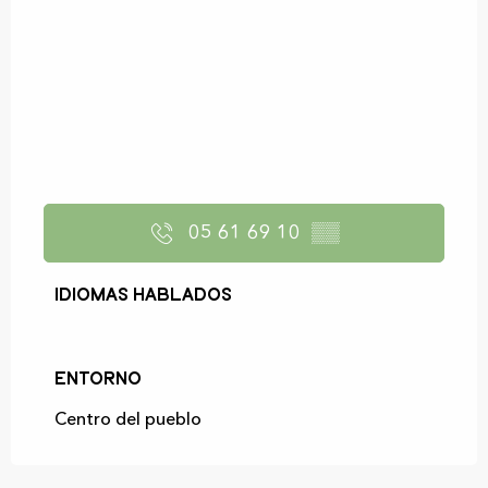
05 61 69 10
▒▒
Idiomas hablados
Idiomas hablados
Entorno
Entorno
Centro del pueblo