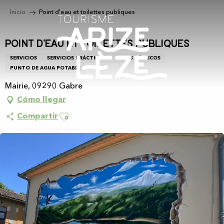
Aller
Inicio
Point d'eau et toilettes publiques
au
contenu
principal
Point d'eau et toilettes publiques
SERVICIOS
SERVICIOS PRÁCTICOS
ASEOS PÚBLICOS
PUNTO DE AGUA POTABLE
Mairie, 09290 Gabre
Cómo llegar
Ajouter aux favoris
Compartir