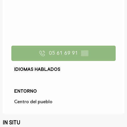
05 61 69 91
▒▒
Idiomas hablados
Idiomas hablados
Entorno
Entorno
Centro del pueblo
In situ