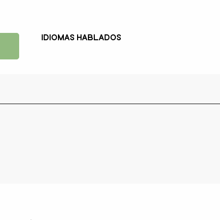
Idiomas hablados
Idiomas hablados