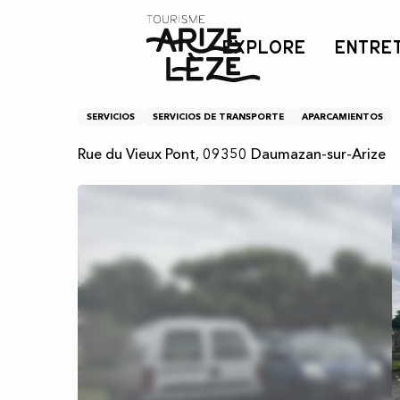
Aller
Inicio
Parking près du Pont
au
EXPLORE
ENTRE
contenu
principal
Parking près du Pont
SERVICIOS
SERVICIOS DE TRANSPORTE
APARCAMIENTOS
Rue du Vieux Pont, 09350 Daumazan-sur-Arize