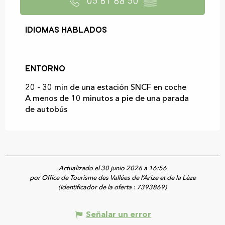
05 61 68 50
▒▒
Idiomas hablados
Idiomas hablados
Entorno
Entorno
20 - 30 min de una estación SNCF en coche
A menos de 10 minutos a pie de una parada
de autobús
Actualizado el 30 junio 2026 a 16:56
por Office de Tourisme des Vallées de l’Arize et de la Lèze
(Identificador de la oferta :
7393869
)
Señalar un error