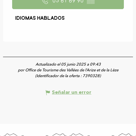
05 61 69 90
▒▒
Idiomas hablados
Idiomas hablados
Actualizado el 05 junio 2025 a 09:43
por Office de Tourisme des Vallées de l’Arize et de la Lèze
(Identificador de la oferta :
7390328
)
Señalar un error