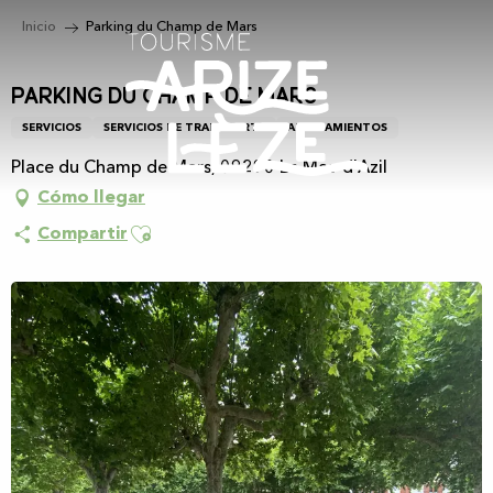
Aller
Inicio
Parking du Champ de Mars
au
contenu
principal
Parking du Champ de Mars
SERVICIOS
SERVICIOS DE TRANSPORTE
APARCAMIENTOS
Place du Champ de Mars, 09290 Le Mas-d'Azil
Cómo llegar
Ajouter aux favoris
Compartir