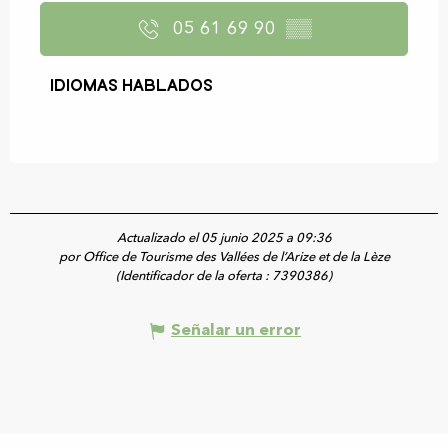
05 61 69 90
▒▒
Idiomas hablados
Idiomas hablados
Actualizado el 05 junio 2025 a 09:36
por Office de Tourisme des Vallées de l’Arize et de la Lèze
(Identificador de la oferta :
7390386
)
Señalar un error