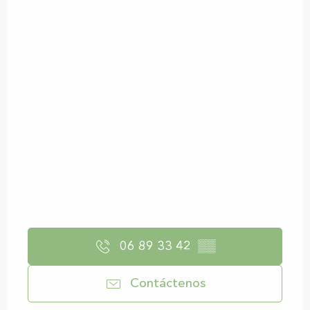
06 89 33 42
▒▒
Contáctenos