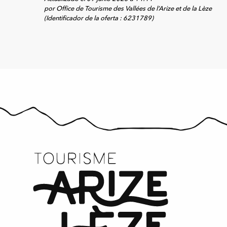
por Office de Tourisme des Vallées de l’Arize et de la Lèze
(Identificador de la oferta :
6231789
)