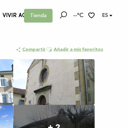
VIVIR AQUÍ
--°C
ES
Tienda
Buscar
Voir les favoris
Ajouter aux favoris
Compartir
Añadir a mis favoritos
+ 2