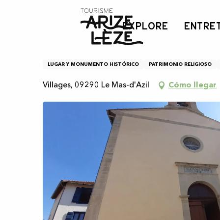
Aller
Inicio
Les temples protestants
au
EXPLORE
ENTRE
contenu
principal
Les temples protestant
LUGAR Y MONUMENTO HISTÓRICO
PATRIMONIO RELIGIOSO
Villages, 09290 Le Mas-d'Azil
Cómo llegar