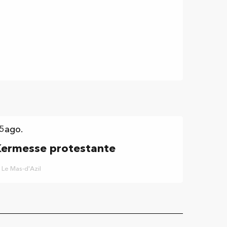
5
ago.
ermesse protestante
Le Mas-d'Azil