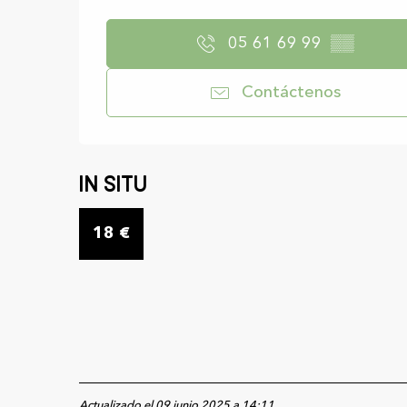
05 61 69 99
▒▒
Contáctenos
In situ
18
€
Actualizado el 09 junio 2025 a 14:11