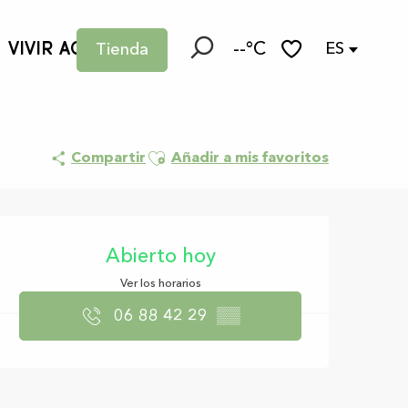
VIVIR AQUÍ
--°C
ES
Tienda
Buscar
Voir les favoris
Ajouter aux favoris
Compartir
Añadir a mis favoritos
Horarios y datos d
Abierto hoy
Ver los horarios
06 88 42 29
▒▒