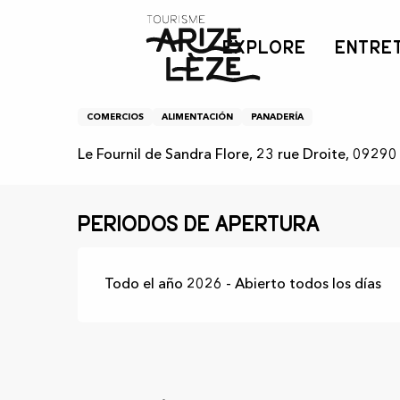
Aller
Inicio
Le Fournil de Sandra Flore
au
EXPLORE
ENTRE
contenu
principal
Le Fournil de Sandra Fl
COMERCIOS
ALIMENTACIÓN
PANADERÍA
Le Fournil de Sandra Flore, 23 rue Droite, 09290
Periodos de apertura
Todo el año 2026 - Abierto todos los días