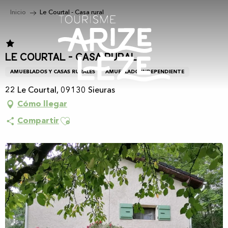
Aller
Inicio
Le Courtal - Casa rural
au
contenu
principal
Le Courtal - Casa rural
AMUEBLADOS Y CASAS RURALES
AMUEBLADO INDEPENDIENTE
22 Le Courtal, 09130 Sieuras
Cómo llegar
Ajouter aux favoris
Compartir