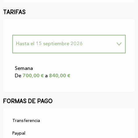
Tarifas
Hasta el
15 septiembre 2026
Desde
1 enero 2026
hasta
30 junio
2026
Semana
De
700,00 €
a
840,00 €
Desde
16 septiembre 2026
hasta
31
diciembre 2026
Formas de pago
Transferencia
Paypal