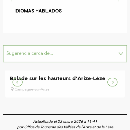
Idiomas hablados
Idiomas hablados
Sugerencia cerca de...
Tiene en su perímetro...
Balade sur les hauteurs d'Arize-Lèze
Campagne-sur-Arize
Actualizado el 23 enero 2026 a 11:41
por Office de Tourisme des Vallées de l’Arize et de la Lèze