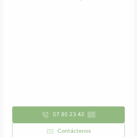
07 80 23 42
▒▒
Contáctenos