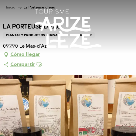
Aller
Inicio
La Porteuse d'eau
au
contenu
principal
La Porteuse d'eau
PLANTAS Y PRODUCTOS DERIVADOS
PRODUCTOR
09290 Le Mas-d'Azil
Cómo llegar
Ajouter aux favoris
Compartir