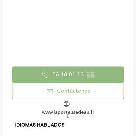
06 18 01 13
▒▒
Contáctenos
www.laporteusedeau.fr
Idiomas hablados
Idiomas hablados