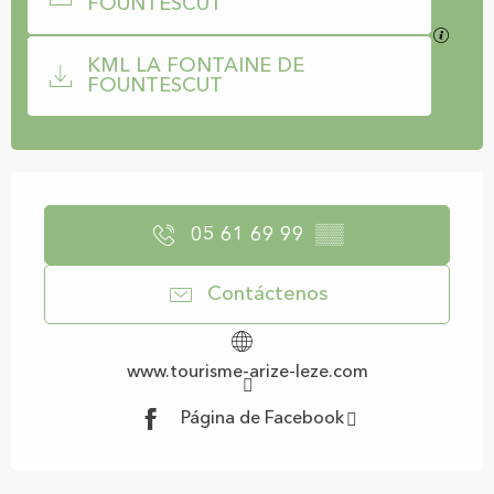
FOUNTESCUT
Los ar
KML LA FONTAINE DE
FOUNTESCUT
Horarios y datos de contacto
05 61 69 99
▒▒
Contáctenos
www.tourisme-arize-leze.com
Página de Facebook