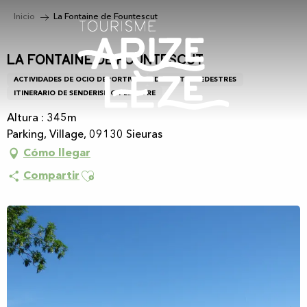
Aller
Inicio
La Fontaine de Fountescut
au
contenu
principal
La Fontaine de Fountescut
ACTIVIDADES DE OCIO DEPORTIVO
DEPORTES PEDESTRES
ITINERARIO DE SENDERISMO PEDESTRE
Altura : 345m
Parking, Village, 09130 Sieuras
Cómo llegar
Ajouter aux favoris
Compartir