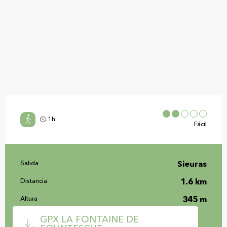
1h
Fácil
Información práctica
Salida
Sieuras
Distancia
1.6 km
Altura
345 m
Documentación
GPX LA FONTAINE DE