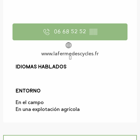
06 68 52 52
▒▒
www.lafermedescycles.fr
Idiomas hablados
Idiomas hablados
Entorno
Entorno
En el campo
En una explotación agrícola