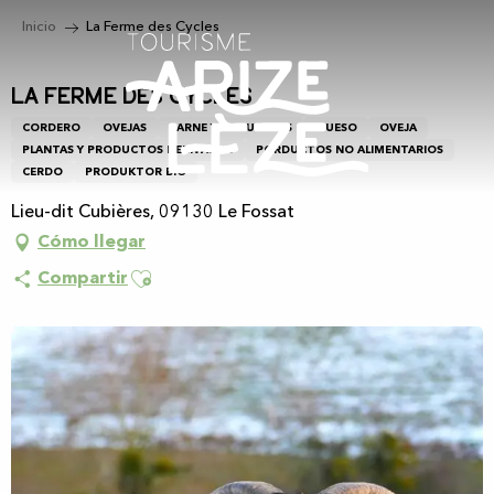
Aller
Inicio
La Ferme des Cycles
au
contenu
principal
La Ferme des Cycles
CORDERO
OVEJAS
CARNE Y EMBUTIDOS
QUESO
OVEJA
PLANTAS Y PRODUCTOS DERIVADOS
PORDUCTOS NO ALIMENTARIOS
CERDO
PRODUKTOR BIO
Lieu-dit Cubières, 09130 Le Fossat
Cómo llegar
Ajouter aux favoris
Compartir