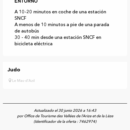
Entorno
Entorno
A 10-20 minutos en coche de una estación
SNCF
A menos de 10 minutos a pie de una parada
de autobús
30 - 40 min desde una estación SNCF en
bicicleta eléctrica
Judo
Le Mas-d'Azil
Actualizado el 30 junio 2026 a 16:43
por Office de Tourisme des Vallées de l’Arize et de la Lèze
(Identificador de la oferta :
7462974
)