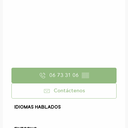
06 73 31 06
▒▒
Contáctenos
Idiomas hablados
Idiomas hablados