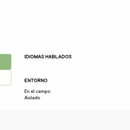
Idiomas hablados
Idiomas hablados
Entorno
Entorno
En el campo
Aislado