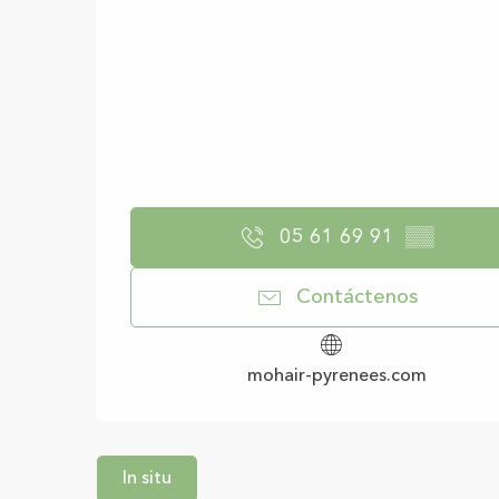
05 61 69 91
▒▒
Contáctenos
mohair-pyrenees.com
In situ