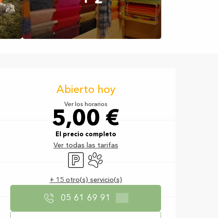
Horarios y datos d
Abierto hoy
Ver los horarios
5,00 €
El precio completo
Ver todas las tarifas
Aparcamiento
Se aceptan animales
+ 15 otro(s) servicio(s)
05 61 69 91
▒▒