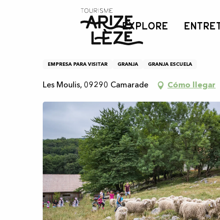
Aller
Inicio
Granja de Moulis - Mohair Pyrénées
au
EXPLORE
ENTRE
contenu
principal
Granja de Moulis - Moha
EMPRESA PARA VISITAR
GRANJA
GRANJA ESCUELA
Les Moulis, 09290 Camarade
Cómo llegar