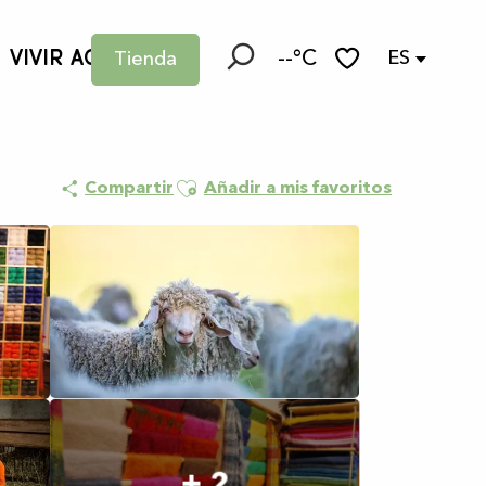
VIVIR AQUÍ
--°C
ES
Tienda
Buscar
Voir les favoris
Ajouter aux favoris
Compartir
Añadir a mis favoritos
+ 2