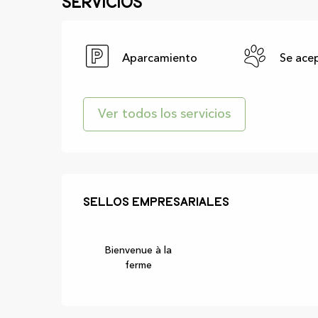
Servicios
Aparcamiento
Se ace
Ver todos los servicios
Oferta de prest
Sellos empresariales
Sellos empresariales
Bienvenue à la
ferme