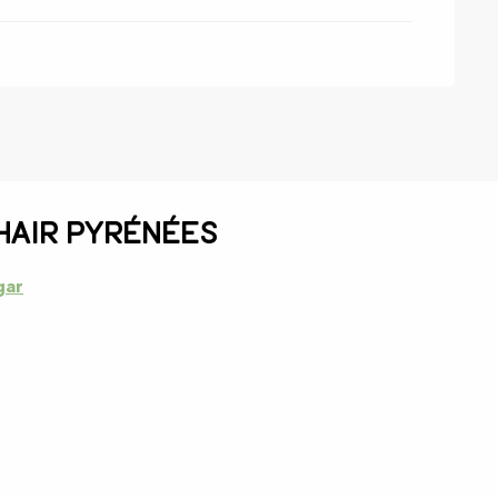
hair Pyrénées
gar