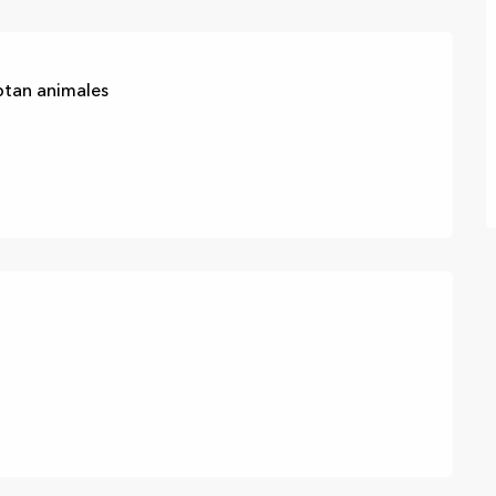
ptan animales
aciones