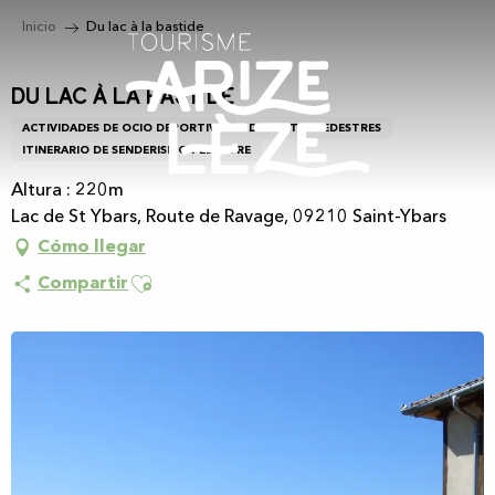
Aller
Inicio
Du lac à la bastide
au
contenu
principal
Du lac à la bastide
ACTIVIDADES DE OCIO DEPORTIVO
DEPORTES PEDESTRES
ITINERARIO DE SENDERISMO PEDESTRE
Altura : 220m
Lac de St Ybars, Route de Ravage, 09210 Saint-Ybars
Cómo llegar
Ajouter aux favoris
Compartir