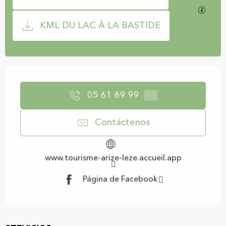
Los ar
KML DU LAC À LA BASTIDE
Horarios y datos de contacto
05 61 69 99
▒▒
Contáctenos
www.tourisme-arize-leze.accueil.app
Página de Facebook