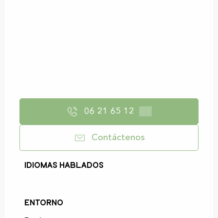
06 21 65 12
▒▒
Contáctenos
Idiomas hablados
Idiomas hablados
Entorno
Entorno