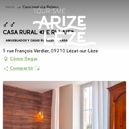
Aller
Inicio
Casa rural «Le Relais»
au
contenu
principal
Casa rural «Le Relais»
AMUEBLADOS Y CASAS RURALES
CASA
5 rue François Verdier, 09210 Lézat-sur-Lèze
Cómo llegar
Ajouter aux favoris
Compartir