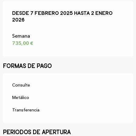
Desde
Desde
7 febrero 2025
7 febrero 2025
hasta
hasta
2 enero 2026
2 enero
2026
Semana
735,00 €
Formas de pago
Consulte
Metálico
Transferencia
Periodos de apertura