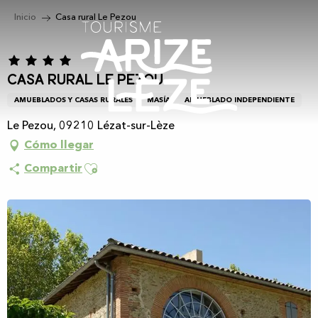
Aller
Inicio
Casa rural Le Pezou
au
contenu
principal
Casa rural Le Pezou
AMUEBLADOS Y CASAS RURALES
MASÍA
AMUEBLADO INDEPENDIENTE
Le Pezou, 09210 Lézat-sur-Lèze
Cómo llegar
Ajouter aux favoris
Compartir