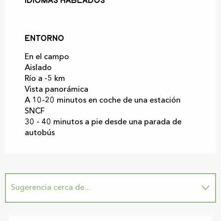
Idiomas hablados
Idiomas hablados
Entorno
Entorno
En el campo
Aislado
Río a -5 km
Vista panorámica
A 10-20 minutos en coche de una estación
SNCF
30 - 40 minutos a pie desde una parada de
autobús
Sugerencia cerca de...
In situ