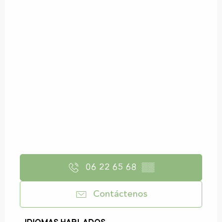
06 22 65 68
▒▒
Contáctenos