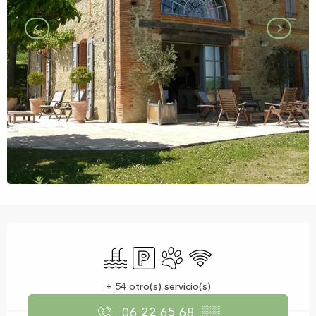
Horarios y datos de contacto
Piscina
Aparcamiento
Se aceptan animales
Wifi
+ 54 otro(s) servicio(s)
06 22 65 68
▒▒