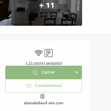
+ 11
Horarios y datos d
Wifi
Aparcamiento
+ 23 otro(s) servicio(s)
Llamar
Contáctenos
alaindedieu4.wix.com