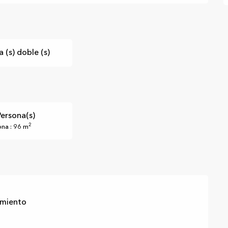
 (s) doble (s)
Persona(s)
2
na : 96 m
miento