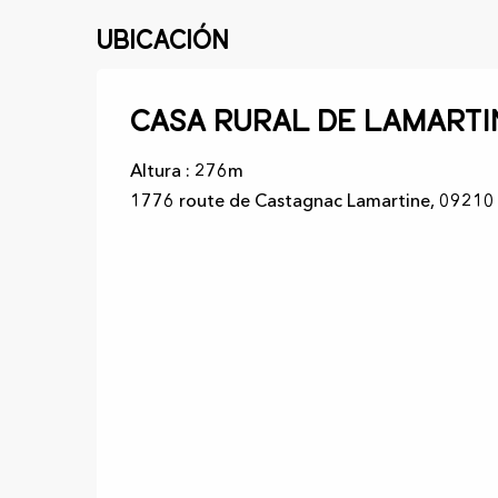
Desde
26 septiembre 2026
hasta
18 dicie
Ubicación
Desde
19 diciembre 2026
hasta
2 enero 2
Casa rural de Lamarti
Altura : 276m
1776 route de Castagnac Lamartine, 09210 