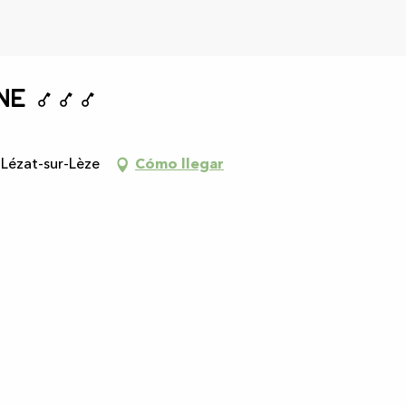
mbre 2026
027
ne
Lézat-sur-Lèze
Cómo llegar