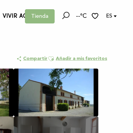
VIVIR AQUÍ
--°C
ES
Tienda
Buscar
Voir les favoris
Ajouter aux favoris
Compartir
Añadir a mis favoritos