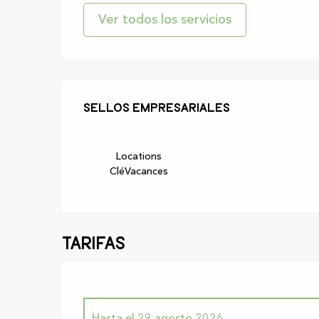
Ver todos los servicios
Oferta de prest
Sellos empresariales
Sellos empresariales
Locations
CléVacances
Tarifas