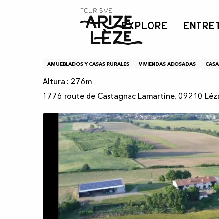
Aller
Inicio
Casa rural de Lamartine
au
EXPLORE
ENTRE
contenu
principal
Casa rural de Lamartine
AMUEBLADOS Y CASAS RURALES
VIVIENDAS ADOSADAS
CASA
Altura : 276m
1776 route de Castagnac Lamartine, 09210 Léza