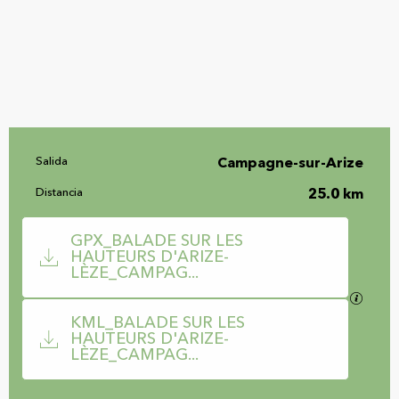
Información práctica
Salida
Campagne-sur-Arize
Distancia
25.0 km
Documentación
GPX_BALADE SUR LES
HAUTEURS D'ARIZE-
LÈZE_CAMPAG...
Los ar
KML_BALADE SUR LES
HAUTEURS D'ARIZE-
LÈZE_CAMPAG...