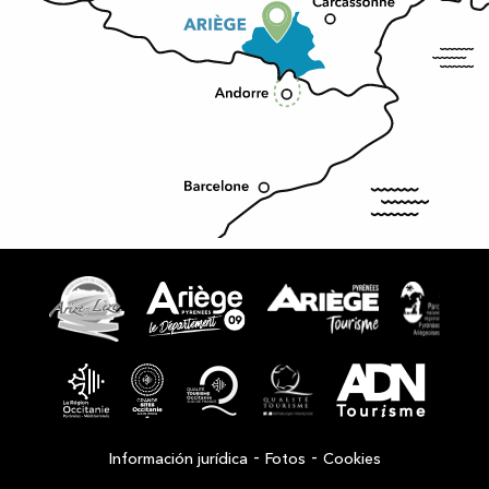
-
-
Información jurídica
Fotos
Cookies