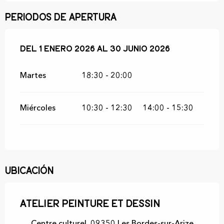
Periodos de apertura
Del
Del
1 enero 2026
1 enero 2026
al
al
30 junio 2026
30 junio 2026
Martes
18:30 - 20:00
Miércoles
10:30 - 12:30
14:00 - 15:30
Ubicación
Atelier Peinture et Dessin