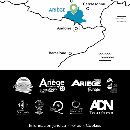
-
-
Información jurídica
Fotos
Cookies