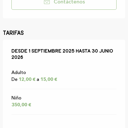
Contáctenos
Tarifas
Desde
Desde
1 septiembre 2025
1 septiembre 2025
hasta
hasta
30 junio 2026
30 junio
2026
Adulto
De
12,00 €
a
15,00 €
Niño
350,00 €