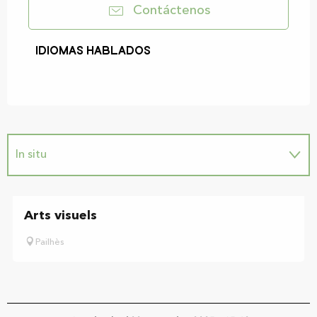
Contáctenos
Idiomas hablados
Idiomas hablados
In situ
Arts visuels
Pailhès