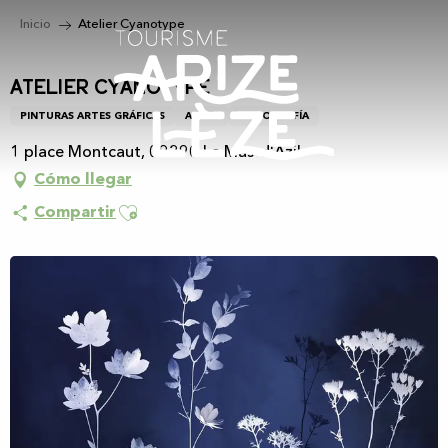
Aller
Inicio
Atelier Cyanotype
au
contenu
principal
Atelier Cyanotype
PINTURAS ARTES GRÁFICAS
ARTES
FOTOGRAFÍA
1 place Montcaut, 09290 Le Mas-d'Azil
Cómo llegar
Ajouter aux favoris
Compartir