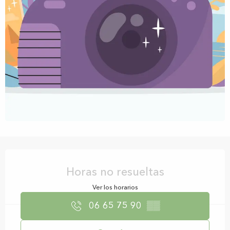
Horarios y datos de contacto
Horas no resueltas
Ver los horarios
06 65 75 90
▒▒