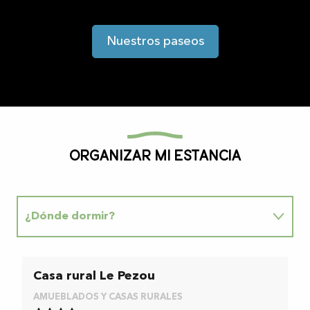
Nuestros paseos
Organizar mi estancia
¿Dónde dormir?
¿Dónde comer?
Casa rural Le Pezou
C
¿Dónde salir?
AMUEBLADOS Y CASAS RURALES
A